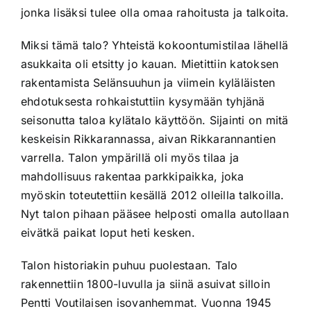
jonka lisäksi tulee olla omaa rahoitusta ja talkoita.
Miksi tämä talo? Yhteistä kokoontumistilaa lähellä
asukkaita oli etsitty jo kauan. Mietittiin katoksen
rakentamista Selänsuuhun ja viimein kyläläisten
ehdotuksesta rohkaistuttiin kysymään tyhjänä
seisonutta taloa kylätalo käyttöön. Sijainti on mitä
keskeisin Rikkarannassa, aivan Rikkarannantien
varrella. Talon ympärillä oli myös tilaa ja
mahdollisuus rakentaa parkkipaikka, joka
myöskin toteutettiin kesällä 2012 olleilla talkoilla.
Nyt talon pihaan pääsee helposti omalla autollaan
eivätkä paikat loput heti kesken.
Talon historiakin puhuu puolestaan. Talo
rakennettiin 1800-luvulla ja siinä asuivat silloin
Pentti Voutilaisen isovanhemmat. Vuonna 1945