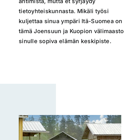
antimista, mutta et syrjäydy
tietoyhteiskunnasta. Mikäli työsi
kuljettaa sinua ympäri Itä-Suomea on
tämä Joensuun ja Kuopion välimaasto
sinulle sopiva elämän keskipiste.