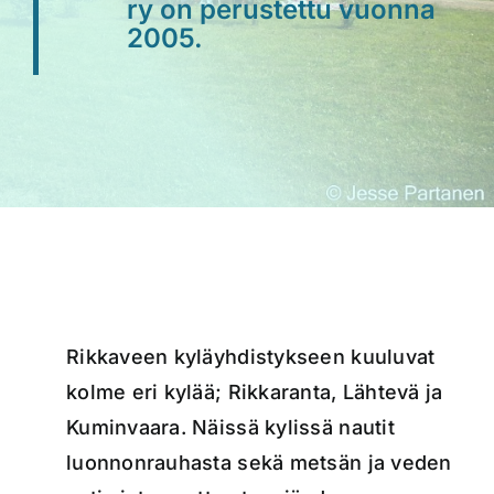
ry on perustettu vuonna
2005.
Rikkaveen kyläyhdistykseen kuuluvat
kolme eri kylää; Rikkaranta, Lähtevä ja
Kuminvaara. Näissä kylissä nautit
luonnonrauhasta sekä metsän ja veden