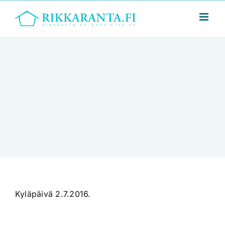
Skip
to
content
KYLÄPÄIVÄ
2016
Kyläpäivä 2.7.2016.