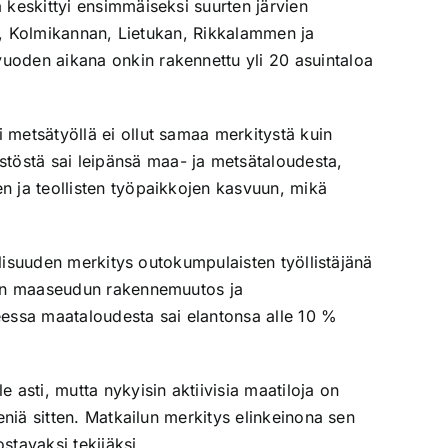
 keskittyi ensimmäiseksi suurten järvien
än, Kolmikannan, Lietukan, Rikkalammen ja
uoden aikana onkin rakennettu yli 20 asuintaloa
 metsätyöllä ei ollut samaa merkitystä kuin
töstä sai leipänsä maa- ja metsätaloudesta,
n ja teollisten työpaikkojen kasvuun, mikä
llisuuden merkitys outokumpulaisten työllistäjänä
inen maaseudun rakennemuutos ja
eessa maataloudesta sai elantonsa alle 10 %
 asti, mutta nykyisin aktiivisia maatiloja on
eniä sitten. Matkailun merkitys elinkeinona sen
stavaksi tekijäksi.