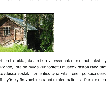
teen Lietukkajokea pitkin. Joessa onkin toiminut kaksi myl
ukohde, jota on myös kunnostettu museoviraston rahoituks
eydessä koskikin on entisöity järvitaimenen poikasalueek
i myös kylän yhteisten tapahtumien paikaksi. Purolle menee