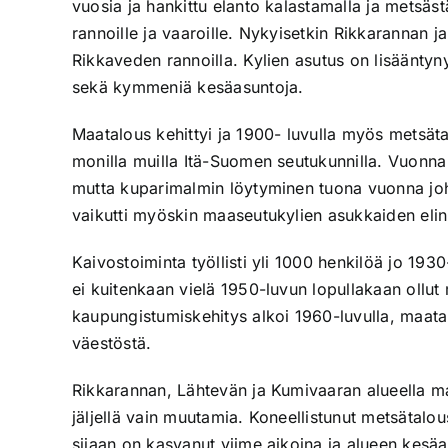
vuosia ja hankittu elanto kalastamalla ja metsäs
rannoille ja vaaroille. Nykyisetkin Rikkarannan 
Rikkaveden rannoilla. Kylien asutus on lisäänty
sekä kymmeniä kesäasuntoja.
Maatalous kehittyi ja 1900- luvulla myös metsät
monilla muilla Itä-Suomen seutukunnilla. Vuonn
mutta kuparimalmin löytyminen tuona vuonna joht
vaikutti myöskin maaseutukylien asukkaiden eli
Kaivostoiminta työllisti yli 1000 henkilöä jo 193
ei kuitenkaan vielä 1950-luvun lopullakaan ollu
kaupungistumiskehitys alkoi 1960-luvulla, maata
väestöstä.
Rikkarannan, Lähtevän ja Kumivaaran alueella maa
jäljellä vain muutamia. Koneellistunut metsätalou
sijaan on kasvanut viime aikoina ja alueen kesäa