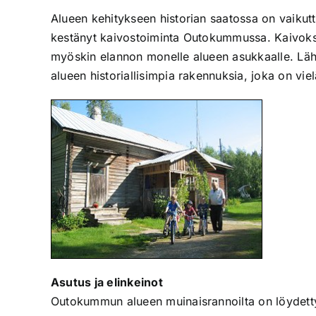
Alueen kehitykseen historian saatossa on vaiku
kestänyt kaivostoiminta Outokummussa. Kaivoksen
myöskin elannon monelle alueen asukkaalle. Läht
alueen historiallisimpia rakennuksia, joka on vie
Asutus ja elinkeinot
Outokummun alueen muinaisrannoilta on löydetty lu