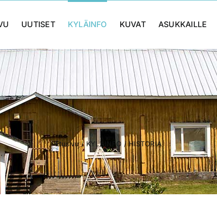
VU
UUTISET
KYLÄINFO
KUVAT
ASUKKAILLE
HISTORIA
Etusivu
KYLÄINFO
HISTORIA