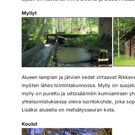
Myllyt
Alueen lampien ja järvien vedet virtaavat Rikkave
myöten lähes toimintakunnossa. Mylly on suojel
mylly on purettu ja uittosäännön kumoamisen yht
yhteisomistuksessa oleva luontokohde, joka sopi
Lisäksi alueella on metsätysseuran kota.
Koulut