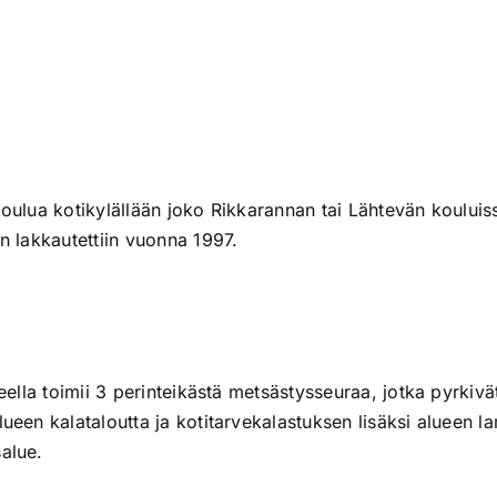
 koulua kotikylällään joko Rikkarannan tai Lähtevän koului
n lakkautettiin vuonna 1997.
ueella toimii 3 perinteikästä metsästysseuraa, jotka pyrki
lueen kalataloutta ja kotitarvekalastuksen lisäksi alueen 
alue.