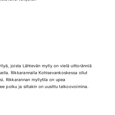
lyä, joista Lähtevän mylly on vielä uittoränniä
ella. Rikkarannalla Kohisevankoskessa ollut
si. Rikkarannan myllytila on upea
 polku ja siltakin on uusittu talkoovoimina.