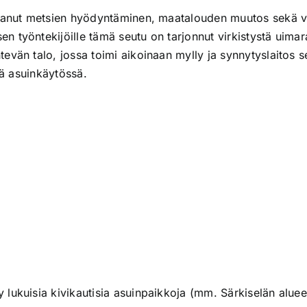
ttanut metsien hyödyntäminen, maatalouden muutos sekä va
 työntekijöille tämä seutu on tarjonnut virkistystä uimar
evän talo, jossa toimi aikoinaan mylly ja synnytyslaitos
lä asuinkäytössä.
kuisia kivikautisia asuinpaikkoja (mm. Särkiselän alueella)